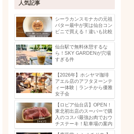
人気記事
シーラカンスモナカの元祖
バター最中が実は仙台コン
ビニで買える！違いも比較
仙台駅で無料休憩するな
ら！SKY GARDENが穴場
すぎる件
【2026年】ホシヤマ珈琲
アエル店のアフタヌーンテ
ィー体験｜ランチから優雅
女子会
【ロピア仙台店】OPEN！
東北初出店のスーパーで購
入のコスパ最強お肉でおウ
チステーキ！駐車場の案内