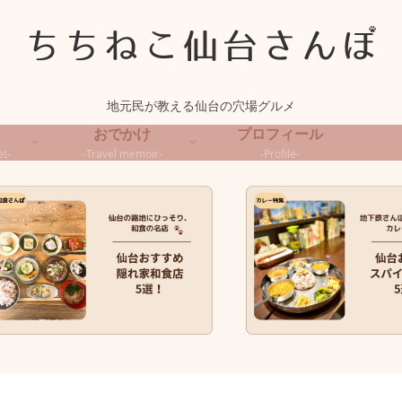
地元民が教える仙台の穴場グルメ
おでかけ
プロフィール
t-
-Travel memoir-
-Profile-