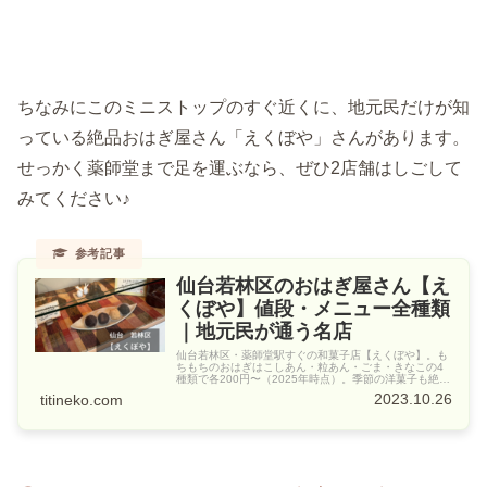
ちなみにこのミニストップのすぐ近くに、地元民だけが知
っている絶品おはぎ屋さん「えくぼや」さんがあります。
せっかく薬師堂まで足を運ぶなら、ぜひ2店舗はしごして
みてください♪
仙台若林区のおはぎ屋さん【え
くぼや】値段・メニュー全種類
｜地元民が通う名店
仙台若林区・薬師堂駅すぐの和菓子店【えくぼや】。も
ちもちのおはぎはこしあん・粒あん・ごま・きなこの4
種類で各200円〜（2025年時点）。季節の洋菓子も絶
品！地元民ちちねこが値段・メニューをリアルレポ。
2023.10.26
titineko.com