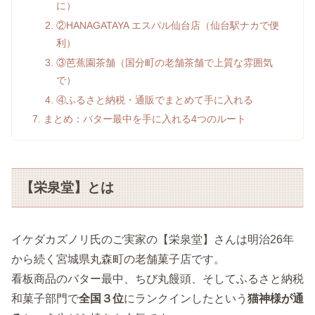
に）
②HANAGATAYA エスパル仙台店（仙台駅ナカで便
利）
③芭蕉園茶舗（国分町の老舗茶舗で上質な雰囲気
で）
④ふるさと納税・通販でまとめて手に入れる
まとめ：バター最中を手に入れる4つのルート
【栄泉堂】とは
イケダカズノリ氏のご実家の【栄泉堂】さんは明治26年
から続く宮城県丸森町の老舗菓子店です。
看板商品のバター最中、ちび丸饅頭、そしてふるさと納税
和菓子部門で
全国３位
にランクインしたという
猫神様が通