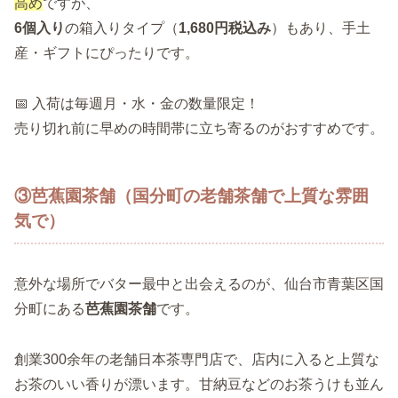
高め
ですが、
6個入り
の箱入りタイプ（
1,680円税込み
）もあり、手土
産・ギフトにぴったりです。
📅 入荷は毎週月・水・金の数量限定！
売り切れ前に早めの時間帯に立ち寄るのがおすすめです。
③芭蕉園茶舗（国分町の老舗茶舗で上質な雰囲
気で）
意外な場所でバター最中と出会えるのが、仙台市青葉区国
分町にある
芭蕉園茶舗
です。
創業300余年の老舗日本茶専門店で、店内に入ると上質な
お茶のいい香りが漂います。甘納豆などのお茶うけも並ん