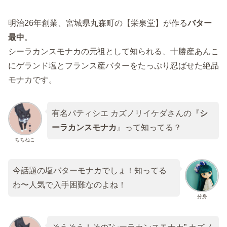
明治26年創業、宮城県丸森町の【栄泉堂】が作る
バター
最中
。
シーラカンスモナカの元祖として知られる、十勝産あんこ
にゲランド塩とフランス産バターをたっぷり忍ばせた絶品
モナカです。
有名パティシエ カズノリイケダさんの『
シ
ーラカンスモナカ
』って知ってる？
ちちねこ
今話題の塩バターモナカでしょ！知ってる
わ〜人気で入手困難なのよね！
分身