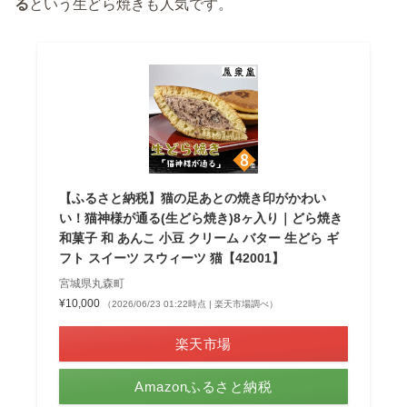
る
という生どら焼きも人気です。
【ふるさと納税】猫の足あとの焼き印がかわい
い！猫神様が通る(生どら焼き)8ヶ入り｜どら焼き
和菓子 和 あんこ 小豆 クリーム バター 生どら ギ
フト スイーツ スウィーツ 猫【42001】
宮城県丸森町
¥10,000
（2026/06/23 01:22時点 | 楽天市場調べ）
楽天市場
Amazonふるさと納税