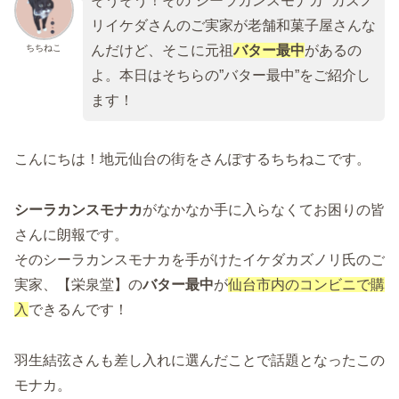
そうそう！その”シーラカンスモナカ” カズノ
リイケダさんのご実家が老舗和菓子屋さんな
ちちねこ
んだけど、そこに元祖
バター最中
があるの
よ。本日はそちらの”バター最中”をご紹介し
ます！
こんにちは！地元仙台の街をさんぽするちちねこです。
シーラカンスモナカ
がなかなか手に入らなくてお困りの皆
さんに朗報です。
そのシーラカンスモナカを手がけたイケダカズノリ氏のご
実家、【栄泉堂】の
バター最中
が
仙台市内のコンビニで購
入
できるんです！
羽生結弦さんも差し入れに選んだことで話題となったこの
モナカ。