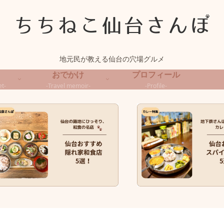
地元民が教える仙台の穴場グルメ
おでかけ
プロフィール
t-
-Travel memoir-
-Profile-