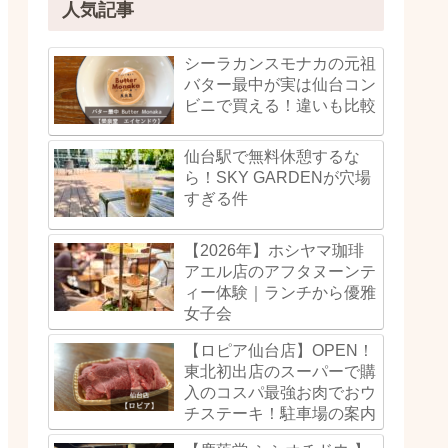
人気記事
シーラカンスモナカの元祖
バター最中が実は仙台コン
ビニで買える！違いも比較
仙台駅で無料休憩するな
ら！SKY GARDENが穴場
すぎる件
【2026年】ホシヤマ珈琲
アエル店のアフタヌーンテ
ィー体験｜ランチから優雅
女子会
【ロピア仙台店】OPEN！
東北初出店のスーパーで購
入のコスパ最強お肉でおウ
チステーキ！駐車場の案内