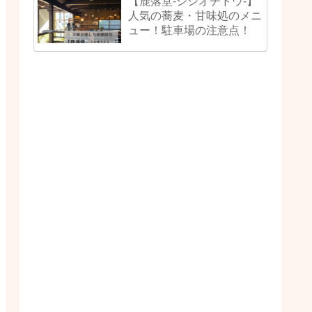
【鹿落堂-シシオチドウ-】
人気の蕎麦・甘味処のメニ
ュー！駐車場の注意点！