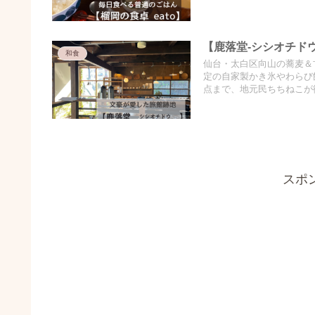
【鹿落堂-シシオチド
和食
仙台・太白区向山の蕎麦＆
定の自家製かき氷やわらび
点まで、地元民ちちねこが
スポ