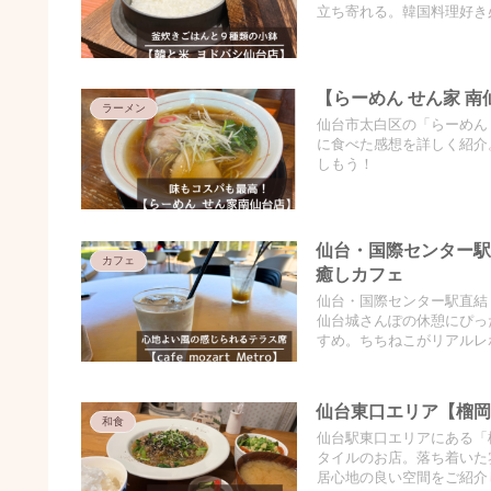
立ち寄れる。韓国料理好き
【らーめん せん家 
ラーメン
仙台市太白区の「らーめん
に食べた感想を詳しく紹介
しもう！
仙台・国際センター駅
カフェ
癒しカフェ
仙台・国際センター駅直結
仙台城さんぽの休憩にぴった
すめ。ちちねこがリアルレポ
仙台東口エリア【榴岡
和食
仙台駅東口エリアにある「榴
タイルのお店。落ち着いた
居心地の良い空間をご紹介