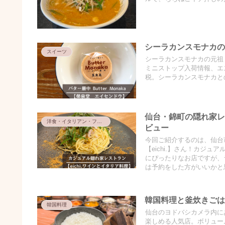
シーラカンスモナカ
スイーツ
シーラカンスモナカの元祖
ミニストップ入荷情報、エス
税。シーラカンスモナカと
仙台・錦町の隠れ家レ
洋食・イタリアン・フレンチ
ビュー
今回ご紹介するのは、仙台
【eichi.】さん！カジ
にぴったりなお店ですが、
は予約をした方がいいかと
韓国料理と釜炊きごは
韓国料理
仙台のヨドバシカメラ内に
楽しめる人気店。ボリュー