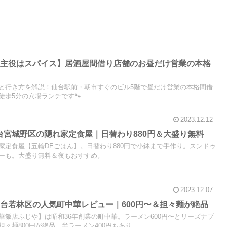
【主役はスパイス】居酒屋間借り店舗のお昼だけ営業の本格
と行き方を解説！仙台駅前・朝市すぐのビル5階で昼だけ営業の本格間借
徒歩5分の穴場ランチです🐾
2023.12.12
台宮城野区の隠れ家定食屋｜日替わり880円＆大盛り無料
家定食屋【五輪DEごはん】。日替わり880円で小鉢まで手作り。スンドゥ
ーも。大盛り無料＆夜もおすすめ。
2023.12.07
台若林区の人気町中華レビュー｜600円〜＆担々麺が絶品
華飯店ふじや】は昭和36年創業の町中華。ラーメン600円〜とリーズナブ
々麺800円が絶品。半ラーメン400円もあり。