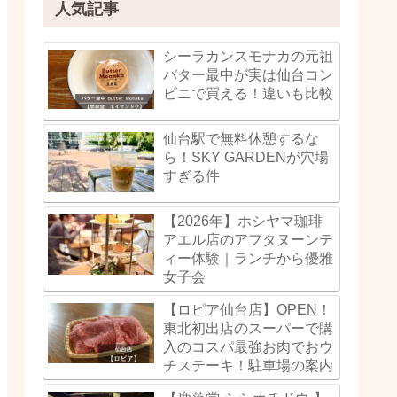
人気記事
シーラカンスモナカの元祖
バター最中が実は仙台コン
ビニで買える！違いも比較
仙台駅で無料休憩するな
ら！SKY GARDENが穴場
すぎる件
【2026年】ホシヤマ珈琲
アエル店のアフタヌーンテ
ィー体験｜ランチから優雅
女子会
【ロピア仙台店】OPEN！
東北初出店のスーパーで購
入のコスパ最強お肉でおウ
チステーキ！駐車場の案内