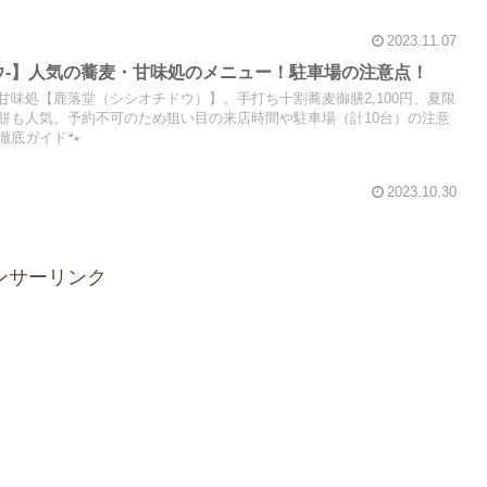
2023.11.07
ウ-】人気の蕎麦・甘味処のメニュー！駐車場の注意点！
甘味処【鹿落堂（シシオチドウ）】。手打ち十割蕎麦御膳2,100円、夏限
餅も人気。予約不可のため狙い目の来店時間や駐車場（計10台）の注意
徹底ガイド🐾
2023.10.30
ンサーリンク