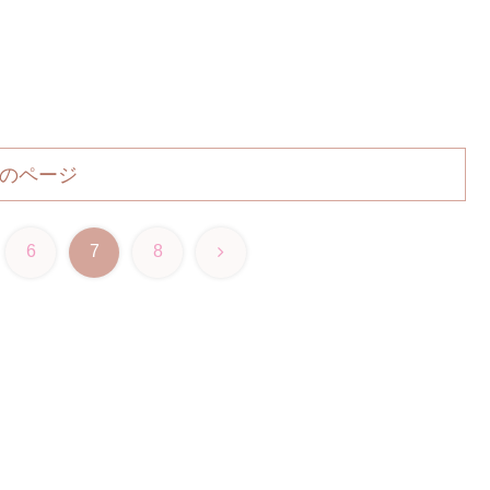
のページ
次
6
7
8
へ