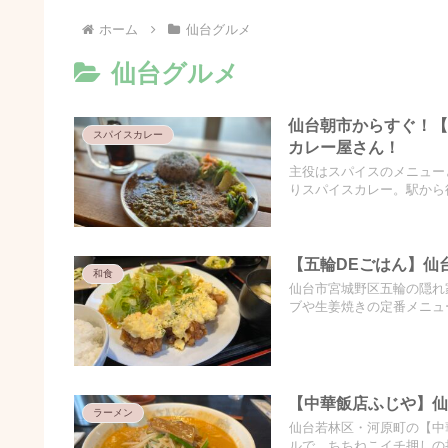
ホーム
仙台グルメ
仙台グルメ
仙台朝市からすぐ！
スパイスカレー
カレー屋さん！
主役はスパイスのメニュー
りスパイスカレー。駅から
【五輪DEごはん】仙
和食
仙台市宮城野区五輪の隠れ
ブや生姜焼きの定番メニュ
【中華飯店ふじや】仙
ラーメン
仙台若林区・河原町の【中
ルで、ちちねこイチ押しの担