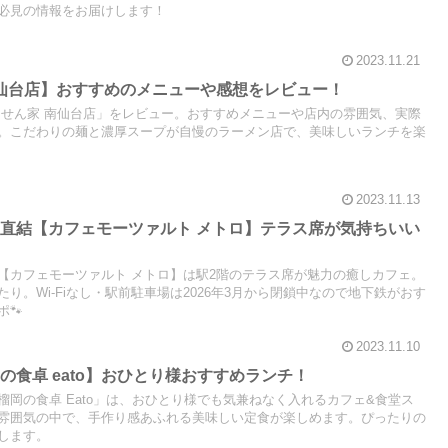
必見の情報をお届けします！
2023.11.21
南仙台店】おすすめのメニューや感想をレビュー！
 せん家 南仙台店」をレビュー。おすすめメニューや店内の雰囲気、実際
。こだわりの麺と濃厚スープが自慢のラーメン店で、美味しいランチを楽
2023.11.13
直結【カフェモーツァルト メトロ】テラス席が気持ちいい
【カフェモーツァルト メトロ】は駅2階のテラス席が魅力の癒しカフェ。
り。Wi-Fiなし・駅前駐車場は2026年3月から閉鎖中なので地下鉄がおす
🐾
2023.11.10
の食卓 eato】おひとり様おすすめランチ！
岡の食卓 Eato」は、おひとり様でも気兼ねなく入れるカフェ&食堂ス
雰囲気の中で、手作り感あふれる美味しい定食が楽しめます。ぴったりの
します。