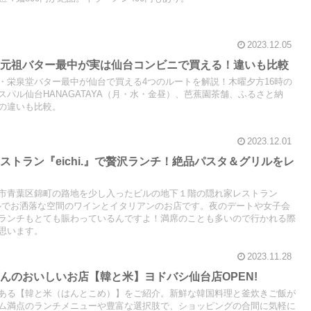
2023.12.05
の元祖バター最中が実は仙台コンビニで買える！違いも比較
・栄泉堂バター最中が仙台で買える4つのルートを解説！木曜夕方16時の
パル仙台HANAGATAYA（月・水・金昼）、芭蕉園茶舗、ふるさと納
の違いも比較。
2023.12.01
ストラン『eichi.』で贅沢ランチ！絶品パスタ＆グリルをレ
市青葉区錦町の路地を少し入ったビルの地下１階の隠れ家レストラン
ュアルでお洒落な空間のワインとイタリアンのお店です。夜のデートや女子会
ランチもとても賑わっているんですよ！満席のことも多いので行かれる際
思います。
2023.11.28
んのおいしいお店【韓と米】ヨドバシ仙台店OPEN!
ある【韓と米（はんとこめ）】をご紹介。新鮮な韓国料理と釜炊きご飯が
ム満点のランチメニューや豊富な選択肢で、ショッピングの合間に気軽に