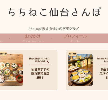
地元民が教える仙台の穴場グルメ
おでかけ
プロフィール
t-
-Travel memoir-
-Profile-