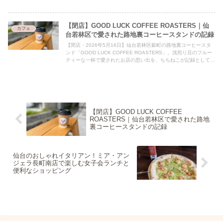
まや大人のご褒美カフェタイムにも◎
【閉店】GOOD LUCK COFFEE ROASTERS｜仙
カフェ
台若林区で愛された路地裏コーヒースタンドの記録
【閉店・2026年5月16日】仙台若林区穀町の路地裏コーヒースタ
ンド「GOOD LUCK COFFEE ROASTERS」。浅煎り豆のフルー
ティーな一杯で愛されたお店の思い出を、ちちねこが記録として残
します。
【閉店】GOOD LUCK COFFEE
ROASTERS｜仙台若林区で愛された路地
裏コーヒースタンドの記録
仙台のおしゃれイタリアン！ミア・アン
ジェラ長町南店で楽しむ女子会ランチと
便利なショッピング