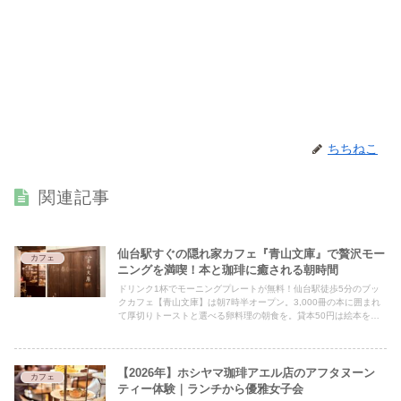
ちちねこ
関連記事
仙台駅すぐの隠れ家カフェ『青山文庫』で贅沢モー
カフェ
ニングを満喫！本と珈琲に癒される朝時間
ドリンク1杯でモーニングプレートが無料！仙台駅徒歩5分のブッ
クカフェ【青山文庫】は朝7時半オープン。3,000冊の本に囲まれ
て厚切りトーストと選べる卵料理の朝食を。貸本50円は絵本を届
ける運動に寄付される素敵なお店です🐾
【2026年】ホシヤマ珈琲アエル店のアフタヌーン
カフェ
ティー体験｜ランチから優雅女子会