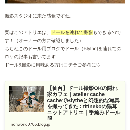
撮影スタジオに来た感覚ですね。
実はこのアトリエは、
ドールを連れて撮影
もできるので
す！（オーナーの方に確認しました）
ちちねこのドール用ブロクでドール（Blythe)を連れての
ロケの記事も書いてます！
ドール&撮影に興味ある方はコチラご参考に♡
【仙台】ドール撮影OKの隠れ
家カフェ｜atelier cache
cacheでBlytheと幻想的な写真
を撮ってきた : titinekoの猫耳
ニットアトリエ｜手編みドール
服
noriworld0706.blog.jp
仙台若林区のatelier cache cache（アトリエ カシュカシ
ュ）は白い羽が舞う幻想的なアトリエカフェ。Bly...