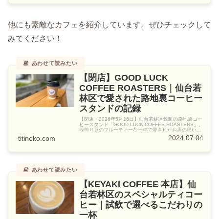
他にも素敵なカフェを紹介しています。ぜひチェックして
みてください！
【閉店】GOOD LUCK
COFFEE ROASTERS｜仙台若
林区で愛された路地裏コーヒー
スタンドの記録
【閉店・2026年5月16日】仙台若林区穀町の路地裏コー
ヒースタンド「GOOD LUCK COFFEE ROASTERS」。
浅煎り豆のフルーティーな一杯で愛されたお店の思い出
を、ちちねこが記録として残します。
2024.07.04
titineko.com
【KEYAKI COFFEE 本店】仙
台若林区のスペシャルティコー
ヒー｜試飲で選べるこだわりの
一杯