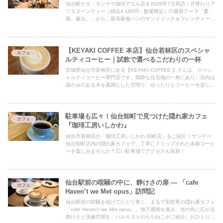
仙台駅チカ・ホシヤマ珈琲アエル店を2026年7月再訪！月替わりア
フタヌーンティー（税込4,180円・数量限定）の最新テーマ「夏
風、薫る。」から、最高級食パンのサンドイッチ＆フレンチトース
トセットの実食まで。素敵な時間に対価を払う名店を地元民ちちね
こがレポ🐾
【KEYAKI COFFEE 本店】仙台若林区のスペシャ
カフェ
ルティコーヒー｜試飲で選べるこだわりの一杯
宮城県仙台市若林区にある【KEYAKI COFFEE 】さんは、スペシ
ャルティコーヒー専門店です。閑静な住宅地の一角にあり、店内は
温かみのある木を基調とした空間で、ゆったりとコーヒーを楽しむ
ことができます。
駐車場も広々！仙台卸町で見つけた隠れ家カフェ
カフェ
『珈琲工房いしかわ』
仙台市若林区の「珈琲工房いしかわ 卸町店」をご紹介！サンデー
仙台卸町店内の隠れ家カフェで、丁寧にドリップされた本格コーヒ
ーを楽しみませんか？広い駐車場でアクセスも抜群！
仙台駅前の喧騒の中に、静けさの扉 ― 「cafe
カフェ
Haven’t we Met opus」訪問記
仙台駅前の喧騒を抜けてたどり着く、まるで別世界の隠れ家カフェ
「cafe Haven't we Met opus」。地下通路を進み、光の先に広がる
静けさと洗練空間を、ハルキストのちちねこがご紹介。おひとりさ